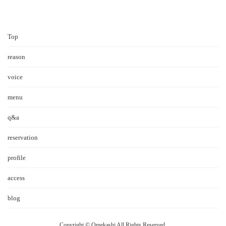
Top
reason
voice
menu
q&a
reservation
profile
access
blog
Copyright © Omekashi All Rights Reserved.