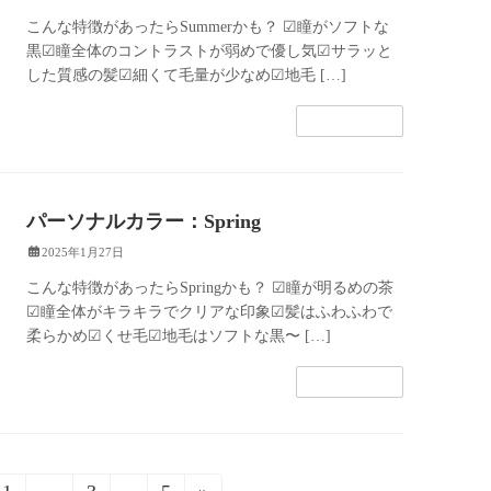
こんな特徴があったらSummerかも？ ☑︎瞳がソフトな
黒☑︎瞳全体のコントラストが弱めで優し気☑︎サラッと
した質感の髪☑︎細くて毛量が少なめ☑︎地毛 […]
続きを読む
パーソナルカラー：Spring
2025年1月27日
こんな特徴があったらSpringかも？ ☑︎瞳が明るめの茶
☑︎瞳全体がキラキラでクリアな印象☑︎髪はふわふわで
柔らかめ☑︎くせ毛☑︎地毛はソフトな黒〜 […]
続きを読む