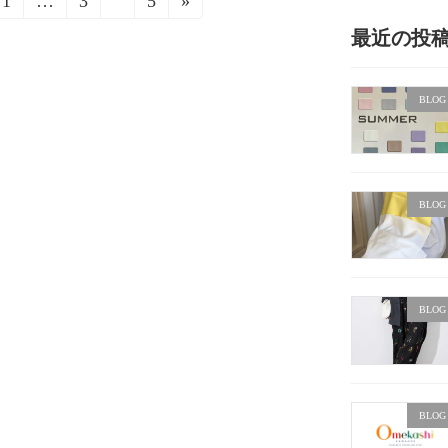
1
…
3
4
5
»
固
固
固
固
定
定
定
定
最近の投
ペ
ペ
ペ
ペ
ー
ー
ー
ー
ジ
ジ
ジ
ジ
BLOG
BLOG
BLOG
BLOG