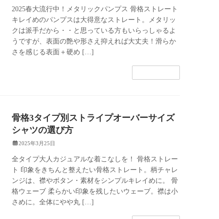
2025春大流行中！メタリックパンプス 骨格ストレート
キレイめのパンプスは大得意なストレート。メタリッ
クは派手だから・・と思っている方もいらっしゃるよ
うですが、表面の艶や形さえ抑えれば大丈夫！滑らか
さを感じる表面＋硬め […]
続きを読む
骨格3タイプ別ストライプオーバーサイズ
シャツの選び方
2025年3月25日
全タイプ大人カジュアルな着こなしを！ 骨格ストレー
ト 印象をきちんと整えたい骨格ストレート。柄チャレ
ンジは、襟やボタン・素材をシンプルキレイめに。 骨
格ウェーブ 柔らかい印象を残したいウェーブ。襟は小
さめに。全体にやや丸 […]