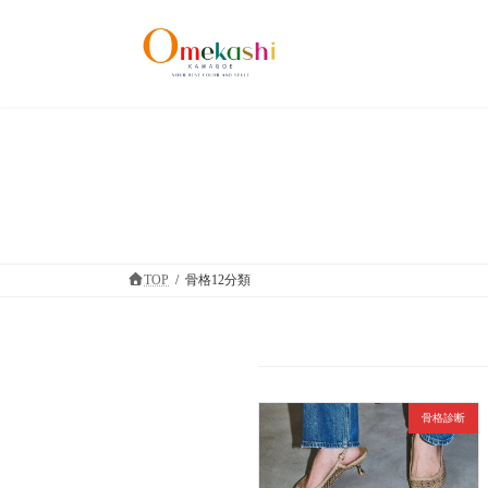
コ
ナ
ン
ビ
テ
ゲ
ン
ー
ツ
シ
へ
ョ
ス
ン
キ
に
ッ
移
プ
動
TOP
骨格12分類
骨格診断