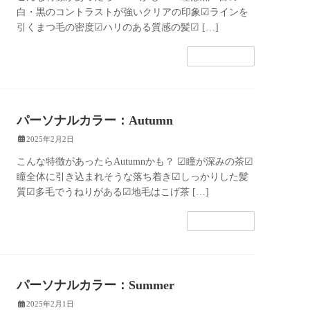
白・黒のコントラストが強いクリアの印象☑︎ラインを
引くまつ毛の密度☑︎ハリのある質感の髪☑︎ […]
続きを読む
パーソナルカラー：Autumn
2025年2月2日
こんな特徴があったらAutumnかも？ ☑︎瞳が深みの茶☑︎
瞳全体に引き込まれそうな落ち着き☑︎しっかりした髪
質☑︎多毛でうねりがある☑︎地毛はこげ茶 […]
続きを読む
パーソナルカラー：Summer
2025年2月1日