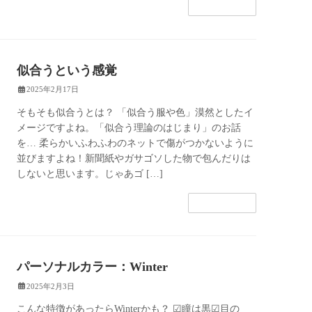
続きを読む
似合うという感覚
2025年2月17日
そもそも似合うとは？ 「似合う服や色」漠然としたイ
メージですよね。「似合う理論のはじまり」のお話
を… 柔らかいふわふわのネットで傷がつかないように
並びますよね！新聞紙やガサゴソした物で包んだりは
しないと思います。じゃあゴ […]
続きを読む
パーソナルカラー：Winter
2025年2月3日
こんな特徴があったらWinterかも？ ☑︎瞳は黒☑︎目の